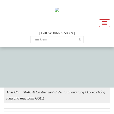
Toggle
naviga
[ Hotline: 092-557-8889 ]
Thai Chi
:
HVAC & Cơ điện lạnh
/
Vật tư chống rung
/ Lò xo chống
rung cho máy bơm GSD1