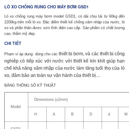
LÒ XO CHỐNG RUNG CHO MÁY BƠM GSD1
Lò xo
chống rung máy bơm
model GSD1, có dải chịu tải từ 60kg đến
2200kg trên mỗi lò xo. Đặc điểm thiết kế chống xâm nhập của nước, lò
xo và phần thân được sơn tĩnh điện cao cấp. Sản phẩm có chất lượng
cao, thẩm mỹ đẹp.
CHI TIẾT
thiết bị bơm, và các thiết bị công
Phạm vi áp dụng: dùng cho các
nghiệp có tiếp xúc với nước với thiết kế kín khít giúp hạn
chế khả năng xâm nhập của nước làm tăng tuổi thọ của lò
xo, đảm bảo an toàn sự vận hành của thiết bị…
BẢNG THÔNG SỐ KỸ THUẬT
Dimensions (±2mm)
Model
H
A
B
D
d
M
GSD1-