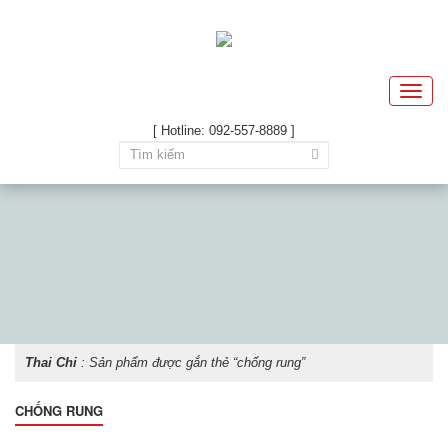
Toggle
naviga
[ Hotline: 092-557-8889 ]
Thai Chi
: Sản phẩm được gắn thẻ “chống rung”
CHỐNG RUNG