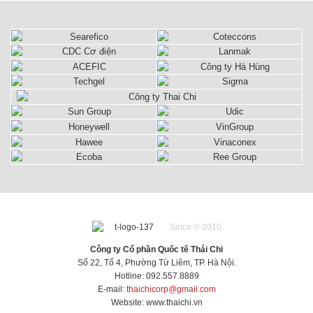
cao, thẩm
mỹ đẹp.
cao, thẩm
cao, thẩm
mỗi lò xo.
Đặc điểm
mỹ đẹp.
mỹ đẹp.
mỹ đẹp.
Đặc điểm
thiết kế
thiết kế
chống xâm
chống xâm
nhập của
nhập của
nước, lò xo
nước, lò xo
và phần
và phần
thân được
thân được
sơn tĩnh
sơn tĩnh
điện cao
điện cao
cấp. Sản
cấp. Sản
phẩm có
phẩm có
chất lượng
chất lượng
cao, thẩm
cao, thẩm
mỹ đẹp.
mỹ đẹp.
Since © 2010
Công ty Cổ phần Quốc tế Thái Chi
Số 22, Tổ 4, Phường Từ Liêm, TP. Hà Nội.
Hotline: 092.557.8889
E-mail:
thaichicorp@gmail.com
Website:
www.thaichi.vn