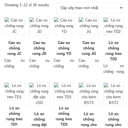
Showing 1–12 of 26 results
Cao su
Cao su
Cao su
Cao su
Lò xo
chống
chống
chống
chống
chống
rung JC
rung JD
rung YD
rung JG
rung treo
TD2
Cao su
Cao su
Cao su
Cao su
Lò xo
chống
chống
chống
chống
chống rung
rung
model
rung
model
rung
model
rung
model
treo
model
JC, có dải
JD, có dải
YD, có dải
JG, có dải
TD2, có dải
chịu tải từ
chịu tải từ
chịu tải từ
chịu tải từ
chịu tải từ
20kg đến
10kg đến
60kg đến
10kg đến
50kg đến
300kg trên
200kg trên
600kg trên
1280kg trên
400kg trên
mỗi chân cao
mỗi chân cao
mỗi chân.
mỗi chân cao
mỗi lò xo.
su. Được
su. Được
Được làm
su. Được
Lò xo
Lò xo
Đặc điểm
làm từ cao
làm từ cao
từ sắt và
làm từ cao
chống
chống
Lò xo
Lò xo
Lò xo
có khung
su cao cấp,
su cao cấp,
cao su cao
su cao cấp,
rung treo
rung treo
chống
chống
chống
sắt chịu lực
chịu tải
chịu tải
cấp, chịu
chịu tải
TD1
TD3
rung đặt
rung cho
rung cho