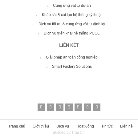
Cung ứng vật tư dự án
Khảo sát & cải tạo hệ thống kỹ thuật
Dịch vụ tối ưu & cung ứng vật tư định kỳ
Dịch vụ triển khai hệ thống PCCC
LIÊN KẾT
Giải pháp an toàn công nghiệp
Smart Factory Solutions
Trang chủ
Giới thiệu
Dịch vụ
Hoạt động
Tin tức
Liên hệ
Builded by Thai Chi