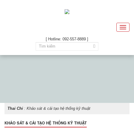
Toggle
naviga
[ Hotline: 092-557-8889 ]
Thai Chi
:
Khảo sát & cải tạo hệ thống kỹ thuật
KHẢO SÁT & CẢI TẠO HỆ THỐNG KỸ THUẬT