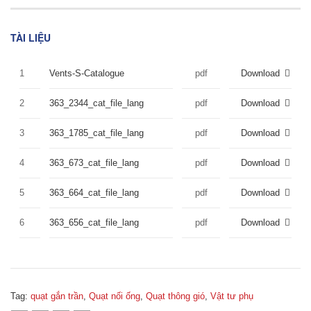
TÀI LIỆU
1
Vents-S-Catalogue
pdf
Download
2
363_2344_cat_file_lang
pdf
Download
3
363_1785_cat_file_lang
pdf
Download
4
363_673_cat_file_lang
pdf
Download
5
363_664_cat_file_lang
pdf
Download
6
363_656_cat_file_lang
pdf
Download
Tag:
quạt gắn trần
,
Quạt nối ống
,
Quạt thông gió
,
Vật tư phụ