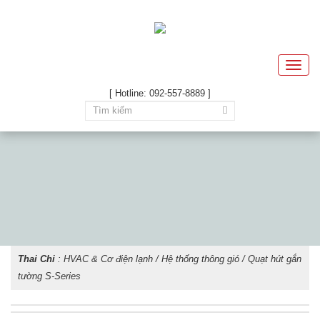
Toggle
naviga
[ Hotline: 092-557-8889 ]
Thai Chi
:
HVAC & Cơ điện lạnh
/
Hệ thống thông gió
/ Quạt hút gắn
tường S-Series