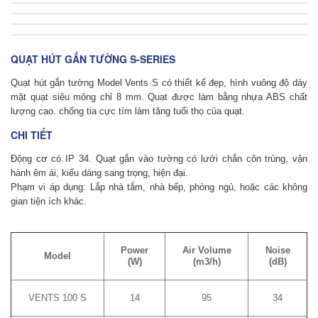
QUẠT HÚT GẮN TƯỜNG S-SERIES
Quạt hút gắn tường
Model Vents S có thiết kế đẹp, hình vuông độ dày
mặt quạt siêu mỏng chỉ 8 mm. Quạt được làm bằng nhựa ABS chất
lượng cao. chống tia cực tím làm tăng tuổi thọ của quạt.
CHI TIẾT
Động cơ có IP 34. Quạt gắn vào tường có lưới chắn côn trùng, vận
hành êm ái, kiểu dáng sang trọng, hiện đại.
Phạm vi áp dụng: Lắp nhà tắm, nhà bếp, phòng ngủ, hoặc các không
gian tiện ích khác.
Power
Air Volume
Noise
Model
(W)
(m3/h)
(dB)
VENTS 100 S
14
95
34