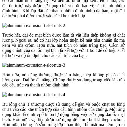
có các màu như trắng bạc và đen do được mạ kẽm. Hơn nữa, các
đai ốc trượt này được sử dụng chủ yếu để bảo vệ các thanh nhôm
định hình. Khi lắp đặt các thanh nhôm định hình của bạn, một đai
ốc trượt phải được trượt vào các khe thích hợp.
Trước hết, đai ốc mặt bích được làm từ vật liệu thép không gỉ chất
lượng. Ngoài ra, nó có hai lớp hoàn thiện bề mặt tiêu chuẩn là: mạ
kẽm và mạ crôm. Hơn nữa, hạt bích có màu trắng bạc. Cách sử
dụng chính của đai ốc mặt bích là kết hợp với T-bolt để có hiệu suất
tốt hơn và độ ổn định cho các cấu trúc của bạn.
Hơn nữa, nó cũng thường được làm bằng thép không gỉ có chất
lượng cao. Đai ốc đa năng. Chúng được sử dụng trong việc lắp ráp
các cấu trúc và thanh nhôm định hình.
Bu lông chữ T thường được sử dụng để gắn và buộc chặt bu lông
chữ t vào các khe thích hợp của cấu hình nhôm của chúng. Một ứng
dụng khác là định vị ổ khóa tự động bằng việc sử dụng đai ốc mặt
bích. Hơn nữa, vật liệu được sử dụng để làm t bolt là thép cacbon.
Hơn nữa, chúng có sẵn trong lớp hoàn thiện bề mặt mạ kẽm tạo ra