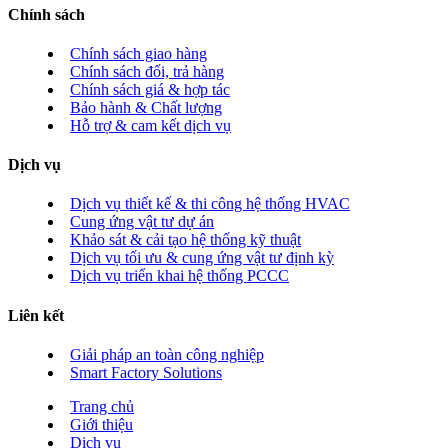
Chính sách
Chính sách giao hàng
Chính sách đổi, trả hàng
Chính sách giá & hợp tác
Bảo hành & Chất lượng
Hỗ trợ & cam kết dịch vụ
Dịch vụ
Dịch vụ thiết kế & thi công hệ thống HVAC
Cung ứng vật tư dự án
Khảo sát & cải tạo hệ thống kỹ thuật
Dịch vụ tối ưu & cung ứng vật tư định kỳ
Dịch vụ triển khai hệ thống PCCC
Liên kết
Giải pháp an toàn công nghiệp
Smart Factory Solutions
Trang chủ
Giới thiệu
Dịch vụ