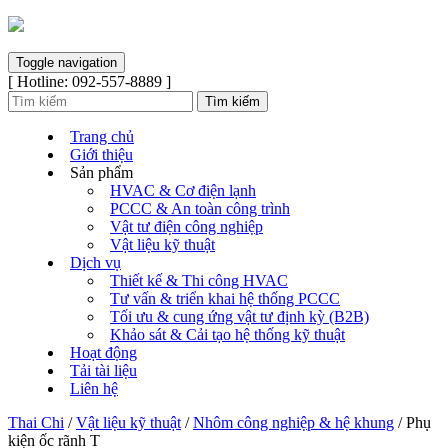
Toggle navigation
[ Hotline: 092-557-8889 ]
Trang chủ
Giới thiệu
Sản phẩm
HVAC & Cơ điện lạnh
PCCC & An toàn công trình
Vật tư điện công nghiệp
Vật liệu kỹ thuật
Dịch vụ
Thiết kế & Thi công HVAC
Tư vấn & triển khai hệ thống PCCC
Tối ưu & cung ứng vật tư định kỳ (B2B)
Khảo sát & Cải tạo hệ thống kỹ thuật
Hoạt động
Tải tài liệu
Liên hệ
Thai Chi
/
Vật liệu kỹ thuật
/
Nhôm công nghiệp & hệ khung
/ Phụ
kiện ốc rãnh T