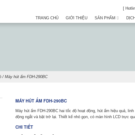
[ Hotli
TRANG CHỦ
GIỚI THIỆU
SẢN PHẨM
DỊC
ó
/ Máy hút ẩm FDH-290BC
MÁY HÚT ẨM FDH-290BC
Máy hút ẩm
FDH-290BC hai tốc độ hoạt động, hút ẩm hiệu quả, linh 
động ngắt và bật trở lại. Thiết kế nhỏ gọn, có màn hình LCD trực q
CHI TIẾT