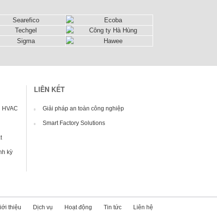
LIÊN KẾT
ng HVAC
Giải pháp an toàn công nghiệp
Smart Factory Solutions
t
nh kỳ
iới thiệu
Dịch vụ
Hoạt động
Tin tức
Liên hệ