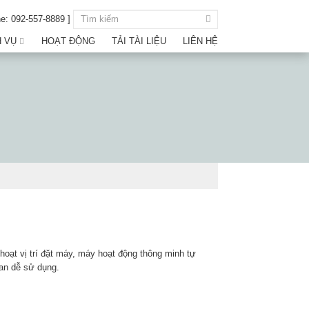
ne: 092-557-8889 ]
H VỤ
HOẠT ĐỘNG
TẢI TÀI LIỆU
LIÊN HỆ
hoạt vị trí đặt máy, máy hoạt động thông minh tự
uan dễ sử dụng.