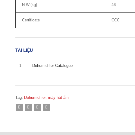
N.W.(kg)
46
Certificate
CCC
TÀI LIỆU
1
Dehumidifier-Catalogue
Tag:
Dehumidifier
,
máy hút ẩm