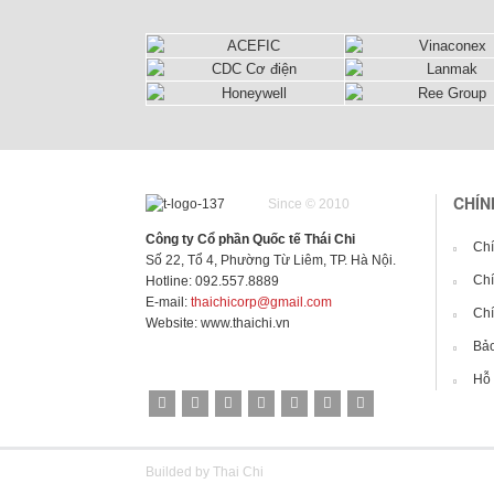
CHÍN
Since © 2010
Công ty Cổ phần Quốc tế Thái Chi
Chí
Số 22, Tổ 4, Phường Từ Liêm, TP. Hà Nội.
Chí
Hotline: 092.557.8889
E-mail:
thaichicorp@gmail.com
Chí
Website:
www.thaichi.vn
Bảo
Hỗ 
Builded by Thai Chi