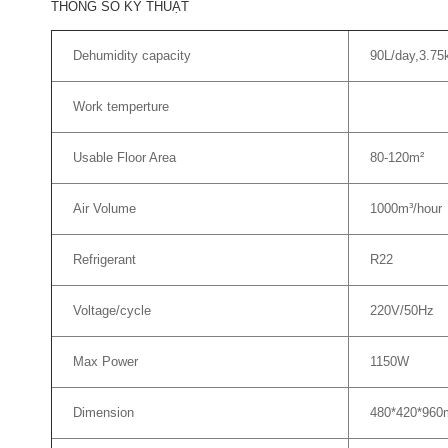
THÔNG SỐ KỸ THUẬT
Dehumidity capacity
90L/day,3.75
Work temperture
Usable Floor Area
80-120m²
Air Volume
1000m³/hour
Refrigerant
R22
Voltage/cycle
220V/50Hz
Max Power
1150W
Dimension
480*420*96