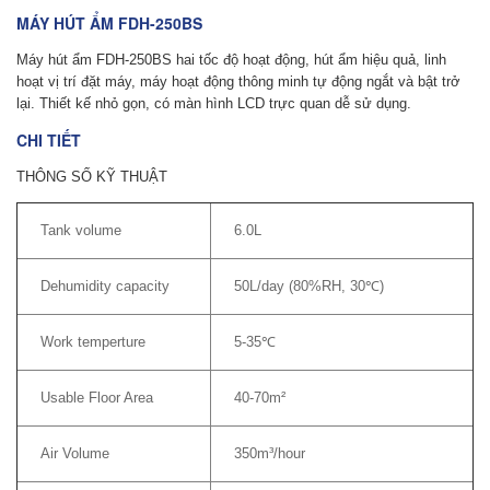
MÁY HÚT ẨM FDH-250BS
Máy hút ẩm
FDH-250BS hai tốc độ hoạt động, hút ẩm hiệu quả, linh
hoạt vị trí đặt máy, máy hoạt động thông minh tự động ngắt và bật trở
lại. Thiết kế nhỏ gọn, có màn hình LCD trực quan dễ sử dụng.
CHI TIẾT
THÔNG SỐ KỸ THUẬT
Tank volume
6.0L
Dehumidity capacity
50L/day (80%RH, 30℃)
Work temperture
5-35℃
Usable Floor Area
40-70m²
Air Volume
350m³/hour