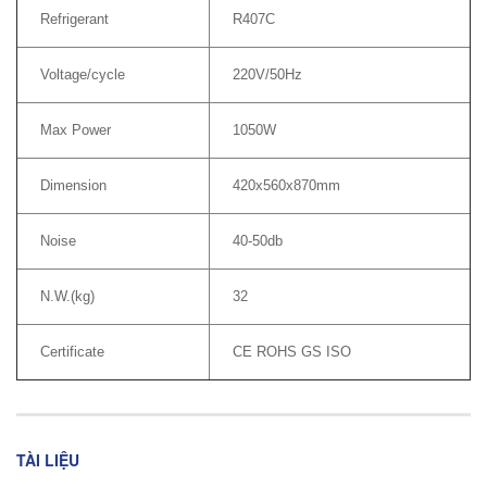
Refrigerant
R407C
Voltage/cycle
220V/50Hz
Max Power
1050W
Dimension
420x560x870mm
Noise
40-50db
N.W.(kg)
32
Certificate
CE ROHS GS ISO
TÀI LIỆU