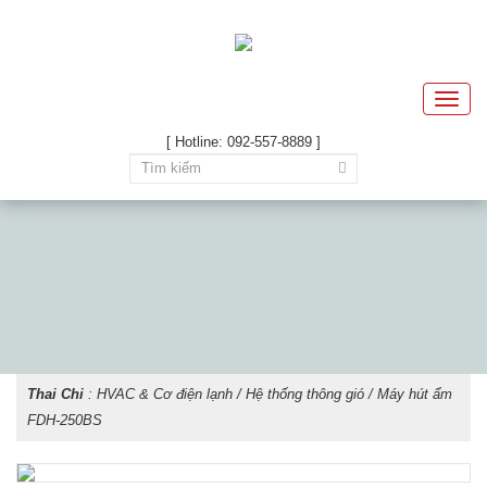
Toggle
naviga
[ Hotline: 092-557-8889 ]
Thai Chi
:
HVAC & Cơ điện lạnh
/
Hệ thống thông gió
/ Máy hút ẩm
FDH-250BS