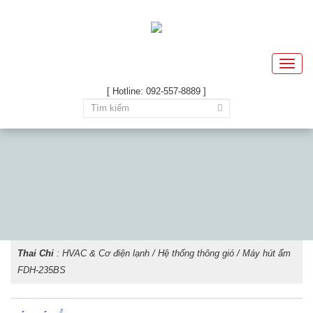
Toggle
naviga
[ Hotline: 092-557-8889 ]
Thai Chi
:
HVAC & Cơ điện lạnh
/
Hệ thống thông gió
/ Máy hút ẩm
FDH-235BS