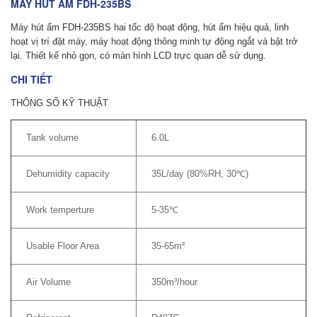
MÁY HÚT ẨM FDH-235BS
Máy hút ẩm
FDH-235BS hai tốc độ hoạt động, hút ẩm hiệu quả, linh
hoạt vị trí đặt máy, máy hoạt động thông minh tự động ngắt và bật trở
lại. Thiết kế nhỏ gọn, có màn hình LCD trực quan dễ sử dụng.
CHI TIẾT
THÔNG SỐ KỸ THUẬT
Tank volume
6.0L
Dehumidity capacity
35L/day (80%RH, 30℃)
Work temperture
5-35℃
Usable Floor Area
35-65m²
Air Volume
350m³/hour