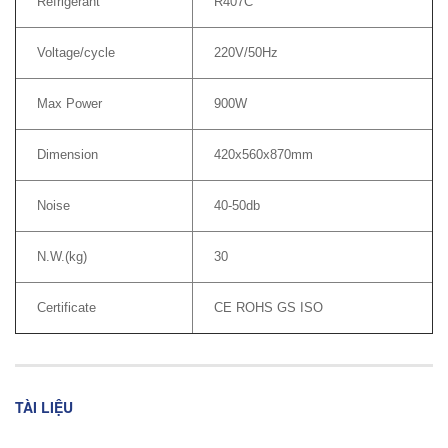
Refrigerant
R407C
Voltage/cycle
220V/50Hz
Max Power
900W
Dimension
420x560x870mm
Noise
40-50db
N.W.(kg)
30
Certificate
CE ROHS GS ISO
TÀI LIỆU