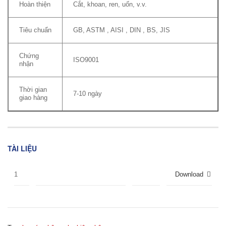
Hoàn thiện
Cắt, khoan, ren, uốn, v.v.
Tiêu chuẩn
GB, ASTM , AISI , DIN , BS, JIS
Chứng
ISO9001
nhận
Thời gian
7-10 ngày
giao hàng
TÀI LIỆU
1
Download