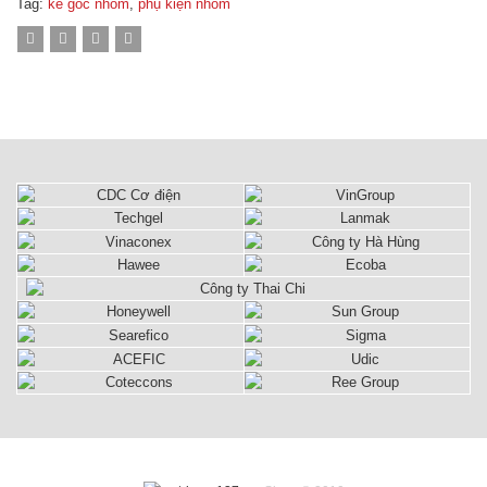
Tag:
ke góc nhôm
,
phụ kiện nhôm