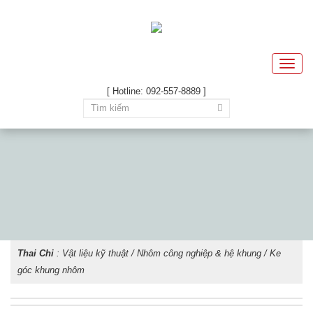
Toggle
naviga
[ Hotline: 092-557-8889 ]
Thai Chi
:
Vật liệu kỹ thuật
/
Nhôm công nghiệp & hệ khung
/ Ke
góc khung nhôm