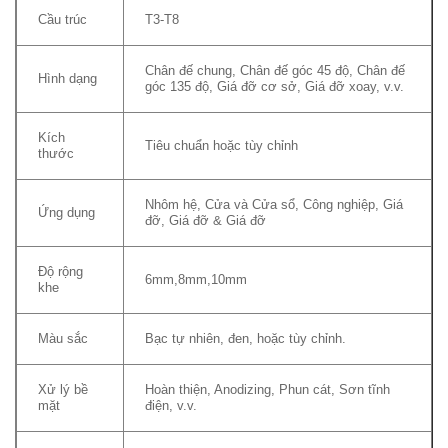
Cầu trúc
T3-T8
Chân đế chung, Chân đế góc 45 độ, Chân đế
Hình dạng
góc 135 độ, Giá đỡ cơ sở, Giá đỡ xoay, v.v.
Kích
Tiêu chuẩn hoặc tùy chỉnh
thước
Nhôm hệ, Cửa và Cửa sổ, Công nghiệp, Giá
Ứng dụng
đỡ, Giá đỡ & Giá đỡ
Độ rộng
6mm,8mm,10mm
khe
Màu sắc
Bạc tự nhiên, đen, hoặc tùy chỉnh.
Xử lý bề
Hoàn thiện, Anodizing, Phun cát, Sơn tĩnh
mặt
điện, v.v.