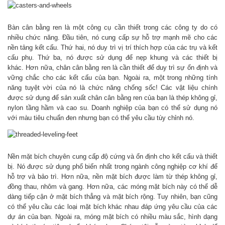
Bàn cân bằng ren là một công cụ cần thiết trong các công ty do có
nhiều chức năng. Đầu tiên, nó cung cấp sự hỗ trợ mạnh mẽ cho các
nền tảng kết cấu. Thứ hai, nó duy trì vị trí thích hợp của các trụ và kết
cấu phụ. Thứ ba, nó được sử dụng để nẹp khung và các thiết bị
khác. Hơn nữa, chân cân bằng ren là cần thiết để duy trì sự ổn định và
vững chắc cho các kết cấu của bạn. Ngoài ra, một trong những tính
năng tuyệt vời của nó là chức năng chống sốc! Các vật liệu chính
được sử dụng để sản xuất chân cân bằng ren của bạn là thép không gỉ,
nylon tầng hầm và cao su. Doanh nghiệp của bạn có thể sử dụng nó
với màu tiêu chuẩn đen nhưng bạn có thể yêu cầu tùy chỉnh nó.
Nền mặt bích chuyên cung cấp độ cứng và ổn định cho kết cấu và thiết
bị. Nó được sử dụng phổ biến nhất trong ngành công nghiệp cơ khí để
hỗ trợ và bảo trì. Hơn nữa, nền mặt bích được làm từ thép không gỉ,
đồng thau, nhôm và gang. Hơn nữa, các móng mặt bích này có thể dễ
dàng tiếp cận ở mặt bích thẳng và mặt bích rộng. Tuy nhiên, bạn cũng
có thể yêu cầu các loại mặt bích khác nhau đáp ứng yêu cầu của các
dự án của bạn. Ngoài ra, móng mặt bích có nhiều màu sắc, hình dạng