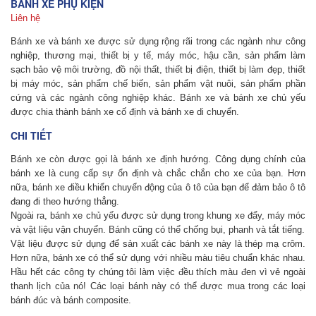
BÁNH XE PHỤ KIỆN
Liên hệ
Bánh xe và bánh xe được sử dụng rộng rãi trong các ngành như công
nghiệp, thương mại, thiết bị y tế, máy móc, hậu cần, sản phẩm làm
sạch bảo vệ môi trường, đồ nội thất, thiết bị điện, thiết bị làm đẹp, thiết
bị máy móc, sản phẩm chế biến, sản phẩm vật nuôi, sản phẩm phần
cứng và các ngành công nghiệp khác. Bánh xe và bánh xe chủ yếu
được chia thành bánh xe cố định và bánh xe di chuyển.
CHI TIẾT
Bánh xe còn được gọi là bánh xe định hướng. Công dụng chính của
bánh xe là cung cấp sự ổn định và chắc chắn cho xe của bạn. Hơn
nữa, bánh xe điều khiển chuyển động của ô tô của bạn để đảm bảo ô tô
đang đi theo hướng thẳng.
Ngoài ra, bánh xe chủ yếu được sử dụng trong khung xe đẩy, máy móc
và vật liệu vận chuyển. Bánh cũng có thể chống bụi, phanh và tắt tiếng.
Vật liệu được sử dụng để sản xuất các bánh xe này là thép mạ crôm.
Hơn nữa, bánh xe có thể sử dụng với nhiều màu tiêu chuẩn khác nhau.
Hầu hết các công ty chúng tôi làm việc đều thích màu đen vì vẻ ngoài
thanh lịch của nó! Các loại bánh này có thể được mua trong các loại
bánh đúc và bánh composite.