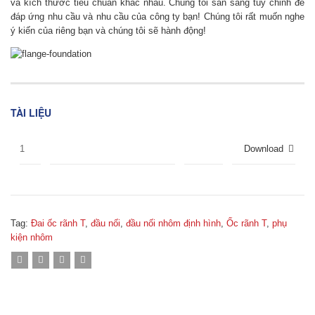
và kích thước tiêu chuẩn khác nhau. Chúng tôi sẵn sàng tùy chỉnh để
đáp ứng nhu cầu và nhu cầu của công ty bạn! Chúng tôi rất muốn nghe
ý kiến của riêng bạn và chúng tôi sẽ hành động!
TÀI LIỆU
1
Download
Tag:
Đai ốc rãnh T
,
đầu nối
,
đầu nối nhôm định hình
,
Ốc rãnh T
,
phụ
kiện nhôm