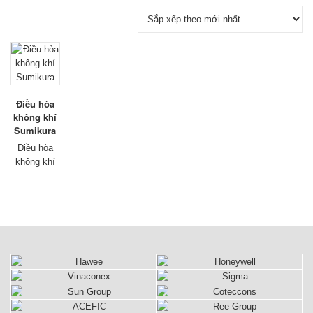
Điều hòa
không khí
Sumikura
Điều hòa
không khí
Sumikura
thương
hiệu chưa
lâu so với
các thương
hiệu lớn
khác nhưng
đã nhanh
chóng có
được niềm