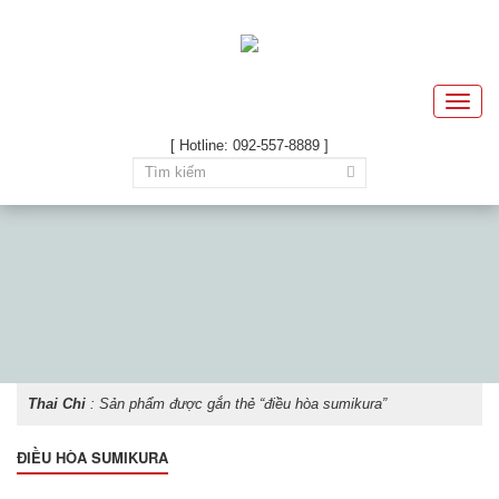
Toggle
naviga
[ Hotline: 092-557-8889 ]
Thai Chi
: Sản phẩm được gắn thẻ “điều hòa sumikura”
ĐIỀU HÒA SUMIKURA