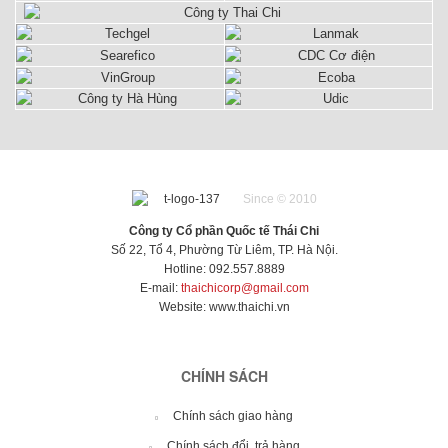
tin từ người
sử dụng và
nhà thầu thi
công bới
chất lượng,
thiết kế và
giá cả rất
phù hợp.
Since © 2010
Công ty Cổ phần Quốc tế Thái Chi
Số 22, Tổ 4, Phường Từ Liêm, TP. Hà Nội.
Hotline: 092.557.8889
E-mail:
thaichicorp@gmail.com
Website:
www.thaichi.vn
CHÍNH SÁCH
Chính sách giao hàng
Chính sách đổi, trả hàng