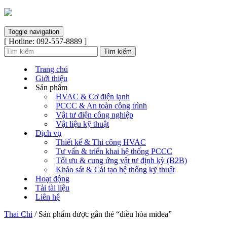
Toggle navigation
[ Hotline: 092-557-8889 ]
Trang chủ
Giới thiệu
Sản phẩm
HVAC & Cơ điện lạnh
PCCC & An toàn công trình
Vật tư điện công nghiệp
Vật liệu kỹ thuật
Dịch vụ
Thiết kế & Thi công HVAC
Tư vấn & triển khai hệ thống PCCC
Tối ưu & cung ứng vật tư định kỳ (B2B)
Khảo sát & Cải tạo hệ thống kỹ thuật
Hoạt động
Tải tài liệu
Liên hệ
Thai Chi
/ Sản phẩm được gắn thẻ “điều hòa midea”