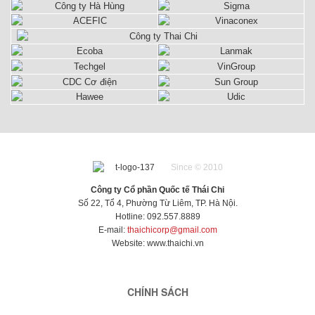
ở vị trí kỹ
ở vị trí kỹ
ở vị trí kỹ
sư đứng
sư đứng
sư đứng
máy hoặc
máy hoặc
máy hoặc
bất kỳ đâu
bất kỳ đâu
bất kỳ đâu
trong nhà
trong nhà
trong nhà
máy, sự
máy, sự
máy, sự
tiện lợi của
tiện lợi của
tiện lợi của
điều hòa di
điều hòa di
điều hòa di
động không
động không
động không
thể phủ
thể phủ
thể phủ
nhận.
nhận.
nhận.
Since © 2010
Công ty Cổ phần Quốc tế Thái Chi
Số 22, Tổ 4, Phường Từ Liêm, TP. Hà Nội.
Hotline: 092.557.8889
E-mail:
thaichicorp@gmail.com
Website:
www.thaichi.vn
CHÍNH SÁCH