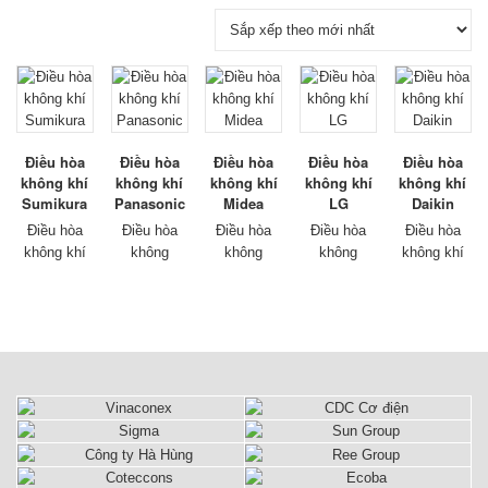
Điều hòa
Điều hòa
Điều hòa
Điều hòa
Điều hòa
không khí
không khí
không khí
không khí
không khí
Sumikura
Panasonic
Midea
LG
Daikin
Điều hòa
Điều hòa
Điều hòa
Điều hòa
Điều hòa
không khí
không
không
không
không khí
Sumikura
khí Panasonic thương
khí Midea
khí LG
Daikin
thương
hiệu nổi
thương
thương
thương
hiệu chưa
tiếng của
hiệu nổi
hiệu nổi
hiệu nổi
lâu so với
Nhật bản,
tiếng
tiếng của
tiếng của
các thương
đã lâu là
của Trung
Hàn Quốc,
Nhật bản,
hiệu lớn
thương
Quốc, đã
đã lâu là
đã lâu là
khác nhưng
hiệu được
lâu là
thương
thương
đã nhanh
người Việt
thương
hiệu được
hiệu được
chóng có
Nam
hiệu được
người Việt
người Việt
được niềm
tin cậy vì
người Việt
Nam tin
Nam tin