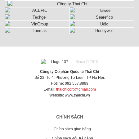
tin từ người
chất lượng
Nam tin
dùng, nhất
dùng, hoạt
sử dụng và
ổn
dùng vì
là trong các
động êm ái,
nhà thầu thi
định, thiết
chất lượng
tòa nahf
hiệu suất
công bới
kế tính tế.
ổn định, giá
trung tâm
cao, thiết
chất lượng,
cả phải
thương
kế tinh tế
thiết kế và
chăng.
mại, văn
đẹp mắt.
giá cả rất
phòng công
phù hợp.
ty. hoạt
động êm ái,
hiệu suất
Since © 2010
cao, thiết
kế tinh tế
Công ty Cổ phần Quốc tế Thái Chi
đẹp mắt.
Số 22, Tổ 4, Phường Từ Liêm, TP. Hà Nội.
Hotline: 092.557.8889
E-mail:
thaichicorp@gmail.com
Website:
www.thaichi.vn
CHÍNH SÁCH
Chính sách giao hàng
Chính sách đổi, trả hàng