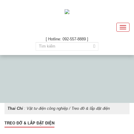
Toggle
naviga
[ Hotline: 092-557-8889 ]
Thai Chi
:
Vật tư điện công nghiệp
/ Treo đỡ & lắp đặt điện
TREO ĐỠ & LẮP ĐẶT ĐIỆN