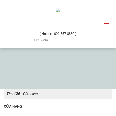
Toggle
naviga
[ Hotline: 092-557-8889 ]
Thai Chi
:
Cửa hàng
CỬA HÀNG