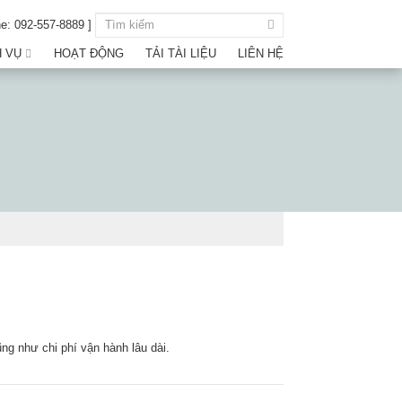
ne: 092-557-8889 ]
H VỤ
HOẠT ĐỘNG
TẢI TÀI LIỆU
LIÊN HỆ
ng như chi phí vận hành lâu dài.