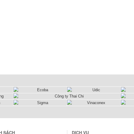
H SÁCH
DỊCH VỤ