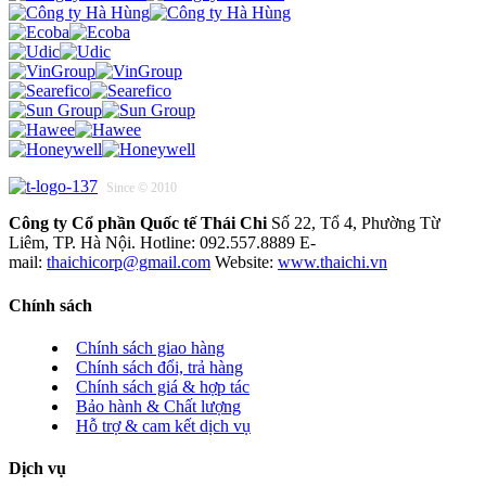
Since © 2010
Công ty Cổ phần Quốc tế Thái Chi
Số 22, Tổ 4, Phường Từ
Liêm, TP. Hà Nội. Hotline: 092.557.8889 E-
mail:
thaichicorp@gmail.com
Website:
www.thaichi.vn
Chính sách
Chính sách giao hàng
Chính sách đổi, trả hàng
Chính sách giá & hợp tác
Bảo hành & Chất lượng
Hỗ trợ & cam kết dịch vụ
Dịch vụ