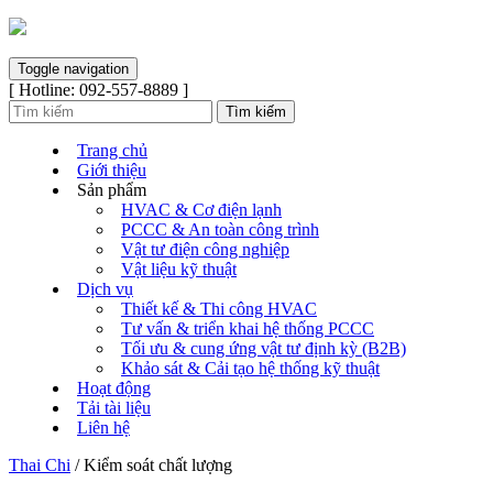
Toggle navigation
[ Hotline: 092-557-8889 ]
Trang chủ
Giới thiệu
Sản phẩm
HVAC & Cơ điện lạnh
PCCC & An toàn công trình
Vật tư điện công nghiệp
Vật liệu kỹ thuật
Dịch vụ
Thiết kế & Thi công HVAC
Tư vấn & triển khai hệ thống PCCC
Tối ưu & cung ứng vật tư định kỳ (B2B)
Khảo sát & Cải tạo hệ thống kỹ thuật
Hoạt động
Tải tài liệu
Liên hệ
Thai Chi
/
Kiểm soát chất lượng