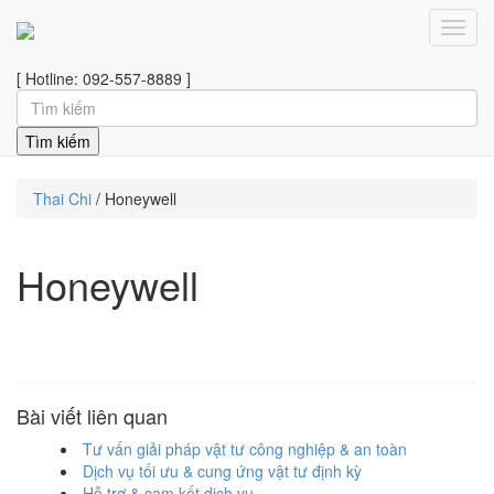
Toggl
navig
[ Hotline: 092-557-8889 ]
Thai Chi
/
Honeywell
Honeywell
Bài viết liên quan
Tư vấn giải pháp vật tư công nghiệp & an toàn
Dịch vụ tối ưu & cung ứng vật tư định kỳ
Hỗ trợ & cam kết dịch vụ